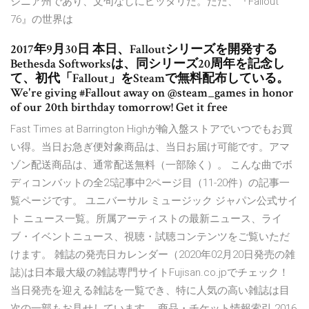
ジニア州であり、文句なしにピッタリだ。ただ、『Fallout
76』の世界は
2017年9月30日 本日、Falloutシリーズを開発する
Bethesda Softworksは、同シリーズ20周年を記念し
て、初代「Fallout」をSteamで無料配布している。
We're giving #Fallout away on @steam_games in honor
of our 20th birthday tomorrow! Get it free
Fast Times at Barrington Highが輸入盤ストアでいつでもお買
い得。当日お急ぎ便対象商品は、当日お届け可能です。アマ
ゾン配送商品は、通常配送無料（一部除く）。 こんな曲でボ
ディコンバットの全25記事中2ページ目（11-20件）の記事一
覧ページです。 ユニバーサル ミュージック ジャパン公式サイ
ト ニュース一覧。所属アーティストの最新ニュース、ライ
ブ・イベントニュース、視聴・試聴コンテンツをご覧いただ
けます。 雑誌の発売日カレンダー（2020年02月20日発売の雑
誌)は日本最大級の雑誌専門サイトFujisan.co.jpでチェック！
当日発売を迎える雑誌を一覧でき、特に人気の高い雑誌は目
次の一部もお見せしています。 商品・チケット情報索引 2016