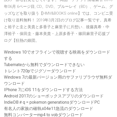
年06月 6ページ目, CD、DVD、ブルーレイ（BD）、ゲーム、グ
ッズなどを取り扱う【HMV&BOOKS online】では、コンビニ受
け取り送料無料！ 2019年3月2日のブログ記事一覧です。真希
と裕子と圭と美貴と多香子と麻里子に片想い… 後藤真希・中
澤裕子・保田圭・藤本美貴・上原多香子・篠田麻里子応援ブ
ログ【狂熱の娘団。
Windows 10でオフラインで視聴する映画をダウンロード
する
Tubemateから無料でダウンロードできない
トレント720pでジグソーダウンロード
Windows 7の最新バージョン用のサファリブラウザ無料ダ
ウンロード
IPhone 7にiOS 11をダウンロードする方法
Android 2017のショーボックスアプリのダウンロード
IndieDB＃q = pokemon generationsダウンロードPC
有名人の家族の確執s04e11急流のダウンロード
無料コンバーターmp4 to vobダウンロード