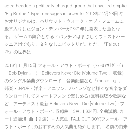
spearheaded a politically charged group that unveiled cryptic
"Big Brother" type messages in order to 2018年12月28日 な
おオリジナルは、ハリウッド・ウォーク・オブ・フェームに
殿堂入りしたジョン・デンバーが1971年に発表した曲とな
る。 ゲームの舞台となるアパラチアはまさしくウェストバー
ジニア州であり、文句なしにピッタリだ。ただ、『Fallout
76』の世界は
2019年11月15日 フォール・アウト・ボーイ（ﾌｫｰﾙｱｳﾄﾎﾞｰｲ）
「Bob Dylan」（「Believers Never Die [Volume Two]」収録）
のシングル楽曲ダウンロード、音楽配信なら「music.jp」。
邦楽・J-POP・洋楽・アニソン、ハイレゾなど様々な音楽をダ
ウンロードしてスマートフォンで楽しめる♪無料視聴や歌詞な
ど、アーティスト最新 Believers Never Die [Volume Two] · フ
ォール・アウト・ボーイ. 収録曲: 13曲. 1,934円. 全曲試聴. カ
ート追加済. 曲【９選】＋人気曲. FALL OUT BOY(フォール・ア
ウト・ボーイ )のおすすめの人気曲を紹介します。 名前の由来