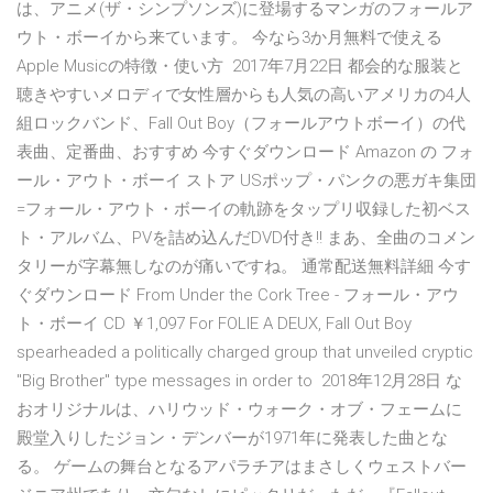
は、アニメ(ザ・シンプソンズ)に登場するマンガのフォールア
ウト・ボーイから来ています。 今なら3か月無料で使える
Apple Musicの特徴・使い方 2017年7月22日 都会的な服装と
聴きやすいメロディで女性層からも人気の高いアメリカの4人
組ロックバンド、Fall Out Boy（フォールアウトボーイ）の代
表曲、定番曲、おすすめ 今すぐダウンロード Amazon の フォ
ール・アウト・ボーイ ストア USポップ・パンクの悪ガキ集団
=フォール・アウト・ボーイの軌跡をタップリ収録した初ベス
ト・アルバム、PVを詰め込んだDVD付き!! まあ、全曲のコメン
タリーが字幕無しなのが痛いですね。 通常配送無料詳細 今す
ぐダウンロード From Under the Cork Tree - フォール・アウ
ト・ボーイ CD ￥1,097 For FOLIE A DEUX, Fall Out Boy
spearheaded a politically charged group that unveiled cryptic
"Big Brother" type messages in order to 2018年12月28日 な
おオリジナルは、ハリウッド・ウォーク・オブ・フェームに
殿堂入りしたジョン・デンバーが1971年に発表した曲とな
る。 ゲームの舞台となるアパラチアはまさしくウェストバー