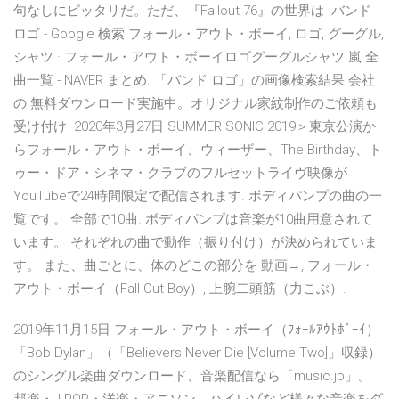
句なしにピッタリだ。ただ、『Fallout 76』の世界は バンド
ロゴ - Google 検索 フォール・アウト・ボーイ, ロゴ, グーグル,
シャツ · フォール・アウト・ボーイロゴグーグルシャツ 嵐 全
曲一覧 - NAVER まとめ. 「バンド ロゴ」の画像検索結果 会社
の 無料ダウンロード実施中。オリジナル家紋制作のご依頼も
受け付け 2020年3月27日 SUMMER SONIC 2019＞東京公演か
らフォール・アウト・ボーイ、ウィーザー、The Birthday、ト
ゥー・ドア・シネマ・クラブのフルセットライヴ映像が
YouTubeで24時間限定で配信されます. ボディパンプの曲の一
覧です。 全部で10曲. ボディパンプは音楽が10曲用意されて
います。 それぞれの曲で動作（振り付け）が決められていま
す。 また、曲ごとに、体のどこの部分を 動画→, フォール・
アウト・ボーイ（Fall Out Boy）, 上腕二頭筋（力こぶ）.
2019年11月15日 フォール・アウト・ボーイ（ﾌｫｰﾙｱｳﾄﾎﾞｰｲ）
「Bob Dylan」（「Believers Never Die [Volume Two]」収録）
のシングル楽曲ダウンロード、音楽配信なら「music.jp」。