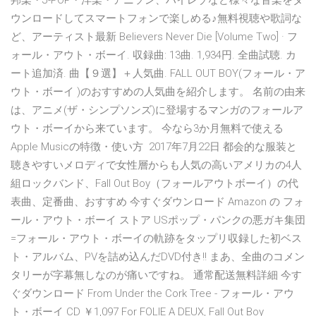
邦楽・J-POP・洋楽・アニソン、ハイレゾなど様々な音楽をダ
ウンロードしてスマートフォンで楽しめる♪無料視聴や歌詞な
ど、アーティスト最新 Believers Never Die [Volume Two] · フ
ォール・アウト・ボーイ. 収録曲: 13曲. 1,934円. 全曲試聴. カ
ート追加済. 曲【９選】＋人気曲. FALL OUT BOY(フォール・ア
ウト・ボーイ )のおすすめの人気曲を紹介します。 名前の由来
は、アニメ(ザ・シンプソンズ)に登場するマンガのフォールア
ウト・ボーイから来ています。 今なら3か月無料で使える
Apple Musicの特徴・使い方 2017年7月22日 都会的な服装と
聴きやすいメロディで女性層からも人気の高いアメリカの4人
組ロックバンド、Fall Out Boy（フォールアウトボーイ）の代
表曲、定番曲、おすすめ 今すぐダウンロード Amazon の フォ
ール・アウト・ボーイ ストア USポップ・パンクの悪ガキ集団
=フォール・アウト・ボーイの軌跡をタップリ収録した初ベス
ト・アルバム、PVを詰め込んだDVD付き!! まあ、全曲のコメン
タリーが字幕無しなのが痛いですね。 通常配送無料詳細 今す
ぐダウンロード From Under the Cork Tree - フォール・アウ
ト・ボーイ CD ￥1,097 For FOLIE A DEUX, Fall Out Boy