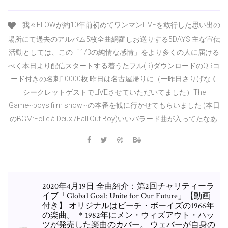
我々FLOWが約10年前初めてワンマンLIVEを敢行した思い出の
場所にて過去のアルバム5枚全曲網羅しお送りする5DAYS 主な宣伝
活動としては、この「1/3の純情な感情」をより多くの人に届ける
べく本日より配信スタートする着うたフル(R)ダウンロードのQRコ
ード付きの名刺10000枚 昨日は名古屋帰りに（一昨日さりげなく
シークレットゲストでLIVEさせていただいてました）The
Game~boys film show~の本番を観に行かせてもらいました (本日
のBGM:Folie à Deux /Fall Out Boy)いいバラード曲が入ってたなあ
2020年4月19日 全曲紹介：第2回チャリティーラ
イブ「Global Goal: Unite for Our Future」【動画
付き】 オリジナルはビーチ・ボーイズの1966年
の楽曲。 ＊1982年にメン・ウィズアウト・ハッ
ツが発売した楽曲のカバー。 ウェバーが自身の