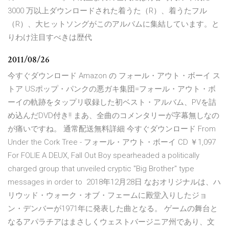
3000 万以上ダウンロードされた着うた（R）、着うたフル
（R）、大ヒットソングがこのアルバムに集結しています。と
りわけ注目すべきは歴代
2011/08/26
今すぐダウンロード Amazon の フォール・アウト・ボーイ ス
トア USポップ・パンクの悪ガキ集団=フォール・アウト・ボ
ーイの軌跡をタップリ収録した初ベスト・アルバム、PVを詰
め込んだDVD付き!! まあ、全曲のコメンタリーが字幕無しなの
が痛いですね。 通常配送無料詳細 今すぐダウンロード From
Under the Cork Tree - フォール・アウト・ボーイ CD ￥1,097
For FOLIE A DEUX, Fall Out Boy spearheaded a politically
charged group that unveiled cryptic "Big Brother" type
messages in order to 2018年12月28日 なおオリジナルは、ハ
リウッド・ウォーク・オブ・フェームに殿堂入りしたジョ
ン・デンバーが1971年に発表した曲となる。 ゲームの舞台と
なるアパラチアはまさしくウェストバージニア州であり、文