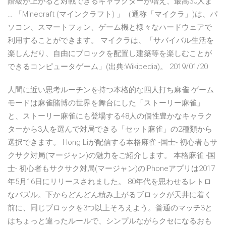
階級が上がると対戦できるキャラクターが増え、最高30人ま
… 「Minecraft (マインクラフト) 」（通称「マイクラ」)は、パ
ソコン、スマートフォン、ゲーム機と様々なハードウェアで
利用することができます。 マイクラは、「サバイバル生活を
楽しんだり、自由にブロックを配置し建築等を楽しむことが
できるコンピュータゲーム」(出典:Wikipedia)。 2019/01/20
人間に近い思考ルーチンを持つ本格的な四人打ち麻雀 ゲーム
モードは麻雀賭博の世界を舞台にした「ストーリー麻雀」
と、ストーリー麻雀にも登場する48人の個性豊かなキャラク
ターから3人を選んで対局できる「セット麻雀」の2種類から
選択できます。 Hong Liが配信する本格麻雀 -国士- 初心者もサ
クサク対局(マージャン)の魅力をご紹介します。 本格麻雀 -国
士- 初心者もサクサク対局(マージャン)のiPhoneアプリは2017
年5月16日にリリースされました。 80年代を思わせるレトロ
なパズル。下からどんどん積み上がるブロックが天井に着く
前に、同じブロックを3つ以上そろえよう。普通のマッチ3と
はちょっと違ったルールで、シンプルながらクセになるおも