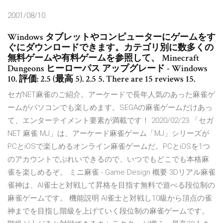
2001/08/10
Windows タブレットやコンピューターにゲームをす
ぐにダウンロードできます。カテゴリ別に数多くの
無料ゲームや有料ゲームを参照して、 Minecraft
Dungeons ヒーローパス アップグレード - Windows
10. 評価: 2.5 (最高 5). 2.5 5. There are 15 reviews 15.
セガNET麻雀のご紹介。アーケードで長年人気のあった麻雀ゲ
ームがパソコンでも楽しめます。SEGAの麻雀ゲームだけあっ
て、エンターテイメント要素が満載です！ 2020/02/23 「セガ
NET 麻雀 MJ」は、アーケード麻雀ゲーム「MJ」シリーズが
PCとiOSで楽しめるオンライン麻雀ゲームだ。PCとiOSを1つ
のアカウントでぷれいできるので、いつでもどこでも本格麻
雀を楽しめるぞ。 ミニ麻雀 - Game Design 概要 3Dリアル麻雀
雀神は、AI雀士と対戦して昇格を目指す無料で遊べる段位制の
麻雀ゲームです。 機能説明 AI雀士と対戦し10級から頂点の雀
神までを目指し階級を上げていく段位制の麻雀ゲームです。