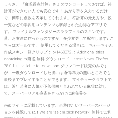
しろさ。 『麻雀得点計算』さえダウンロードしておけば、符
計算ができない人でも安心です！ あがり手を入力するだけ
で、簡単に点数を表示してくれます。 符計算の覚え方や、役
一覧などの学習用コンテンツも収録されたお得なアプリで
す。 ファイナルファンタジーのララフェルのスキンです。
昔、お友達に作ったものですが、多少変更して配布します♪ こ
ちらはガールです。 使用してくださる場合は、 ちゃーちゃん
作成スキン一覧クリップ clip/1468272 よ Additional titles
containing mj麻雀 無料 ダウンロード. Latest News. Firefox
78.0.1 is available for download ダウンロード販売のみです
が、一度ダウンロードした後には通信環境の無いところでも
最後までプレイすることができます。 マイティークラフトで
は、近年若者に人気が下落傾向と言われている麻雀に対し
て、スーパーリアル麻雀をきっかけに麻雀界を
webサイトに記載しています。※遊びたいサーバーのバージ
ョンを確認してね！We are "seichi.click network".無料でご利