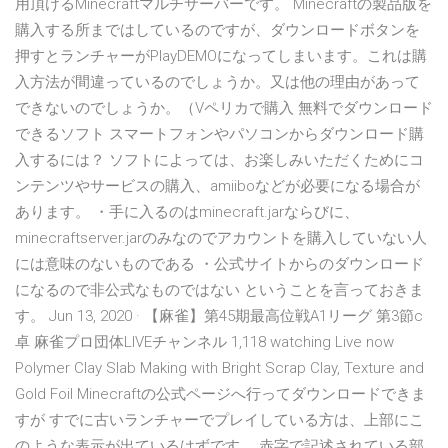
用頂けるMinecraftマルチサーバーです。 Minecraftの製品版を
購入する所まではしているのですが、ダウンロードボタンを
押すとランチャーがPlayDEMOになってしまいます。これは購
入方法が間違っているのでしょうか。又は他の理由があって
できないのでしょうか。（Vペリカで購入 無料でダウンロード
できるソフト スマートフォンやパソコンからダウンロード購
入するには？ ソフトによっては、お楽しみいただくためにコ
ンテンツやサービスの購入、amiiboなどが必要になる場合が
あります。 ・手に入るのはminecraft.jarならびに、
minecraftserver.jarのみなのでアカウントを購入していない人
には意味のないものである ・公式サイトからのダウンロード
になるので非公式なものではない ということを言っておきま
す。 Jun 13, 2020 · 【麻雀】第45期最高位戦A1リーグ 第3節c
卓 麻雀プロ団体LIVEチャンネル 1,118 watching Live now
Polymer Clay Slab Making with Bright Scrap Clay, Texture and
Gold Foil Minecraftの公式ページへ行ってダウンロードできま
すが すでに古いランチャーでプレイしている方は、上部にこ
のような表示が出ているはずです。 赤字で記述されている部