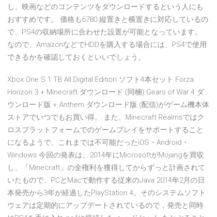
し、映画などのコンテンツをダウンロードするという人にも
おすすめです。 価格も6780 縦置きと横置きに対応しているの
で、PS4の収納場所に合わせた設置が可能となっています。
なので、AmazonなどでHDDを購入する場合には、PS4で使用
できるかを確認しておくといいでしょう。
Xbox One S 1 TB All Digital Edition ソフト4本セット Forza
Horizon 3 + Minecraft ダウンロード (同梱) Gears of War 4 ダ
ウンロード版 + Anthem ダウンロード版 (配信)がゲーム機本体
ストアでいつでもお買い得。 また、Minecraft Realmsではク
ロスプラットフォームでのゲームプレイをサポートすること
になるようで、これまでは不可能だったiOS・Android・
Windows 今回の発表は、2014年にMicrosoftがMojangを買収
し、「Minecraft」の全権利を獲得してからずっと計画されて
いたもので、PCとMacで動作する従来のJava 2014年2月の日
本発売から3年が経過したPlayStation 4。そのシステムソフト
ウェアは定期的にアップデートされているので，発売と同時