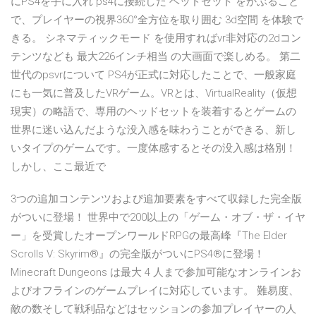
にPS4を手に入れ ps4に接続した ヘッドセット をかぶること
で、プレイヤーの視界360°全方位を取り囲む 3d空間 を体験で
きる。 シネマティックモード を使用すればvr非対応の2dコン
テンツなども 最大226インチ相当 の大画面で楽しめる。 第二
世代のpsvrについて PS4が正式に対応したことで、一般家庭
にも一気に普及したVRゲーム。VRとは、VirtualReality（仮想
現実）の略語で、専用のヘッドセットを装着するとゲームの
世界に迷い込んだような没入感を味わうことができる、新し
いタイプのゲームです。一度体感するとその没入感は格別！
しかし、ここ最近で
3つの追加コンテンツおよび追加要素をすべて収録した完全版
がついに登場！ 世界中で200以上の「ゲーム・オブ・ザ・イヤ
ー」を受賞したオープンワールドRPGの最高峰『The Elder
Scrolls V: Skyrim®』の完全版がついにPS4®に登場！
Minecraft Dungeons は最大 4 人まで参加可能なオンラインお
よびオフラインのゲームプレイに対応しています。 難易度、
敵の数そして戦利品などはセッションの参加プレイヤーの人