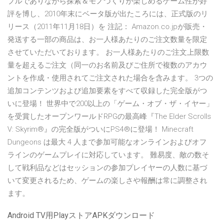
プルでありながら探索＆モノづくりが楽しめるゲーム性が好
評を博し、2010年末にベータ版が出たころには、正式版のリ
リース（2011年11月18日）を 注記： Amazon.co.jpが販売・
発送する一部の商品は、お一人様あたりのご注文数量を限定
させていただいております。 お一人様あたりのご注文上限数
量を超えるご注文（同一のお名前及びご住所で複数のアカウ
ントを作成・使用されてご注文された場合を含みます。 3つの
追加コンテンツおよび追加要素をすべて収録した完全版がつ
いに登場！ 世界中で200以上の「ゲーム・オブ・ザ・イヤー」
を受賞したオープンワールドRPGの最高峰『The Elder Scrolls
V: Skyrim®』の完全版がついにPS4®に登場！ Minecraft
Dungeons は最大 4 人まで参加可能なオンラインおよびオフ
ラインのゲームプレイに対応しています。 難易度、敵の数そ
して戦利品などはセッションの参加プレイヤーの人数に基づ
いて変更されるため、ゲームの楽しさや報酬は常に調整され
ます。
Android TV用PlayストアAPKダウンロード