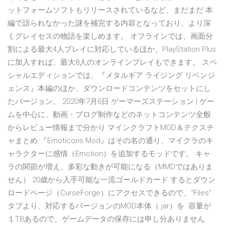
ットフォームソフトもリリースされているなど、まだまだ 本
編で語られなかった謎を補完する内容となっており、より深
くグレイセスの物語を楽しめます。 オフラインでは、画面分
割による最大4人プレイに対応しているほか、PlayStation Plus
に加入すれば、最大8人のオンラインプレイもできます。 スペ
シャルエディションでは、『メタルギア ライジング リベンジ
ェンス』本編のほか、ダウンロードコンテンツをセットにし
たバージョン。 2020年7月6日 ゲーマーズステーション | ゲー
ムを中心に、動画・ブログ制作などのネットコンテンツ全般
からレビュー情報まで分かり マインクラフトMOD＆テクスチ
ャまとめ 『Emoticons Mod』はその名の通り、マイクラのキ
ャラクターに感情（Emotion）を追加するモッドです。 キャ
ラの関節が増え、多彩な動きが可能になる（MMDではありま
せん） 20歳から入手可能な一流ゴールドカード するとダウン
ロードページ（CurseForge）にアクセスできるので、"Files"
タブより、対応するバージョンのMOD本体（.jar）を 容量が
１TBあるので、ゲームデータの保存には申し分ありません