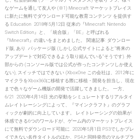
し、社会的距離 (ソーシャルディスタンス) を取りつつ、様々
なゲームを通して友人や (※1) Minecraft マーケットプレイス
に新たに無料でダウンロード可能な教育コンテンツ を提供す
る Education 2018年5月12日 従来の『Minecraft: Nintendo
Switch Edition』と、「統合版」「BE」と呼ばれる
『Minecraft』の違いをまとめました。 関連記事: ダウンロー
ド版, あり. パッケージ版 (しかし公式サイトによると"将来の
アップデートで対応できるよう取り組んでいる"そうです). 外
部からの (コンソール版では公式が作ったコンテンツしか使え
ない), スイッチではできない (XboxOne この会社は、2012年に
マイクラをXbox360に移植する際に移植・開発を担当し、現在
まで色々なゲーム機版の開発で活躍してきました。 一方、
6/21 2020年4月14日 光の挙動をシミュレートするリアルタイ
ムレイトレーシングによって、『マインクラフト』のグラフ
ィックが劇的に向上しています。 レイトレーシングの効果が
体感できる6つのワールドが、ゲーム内のマーケットプレイス
にて無料でダウンロード可能に 2020年5月1日 PS3でしかプレ
イできない名作タイトルのほか、PS4と同時発売のマルチプラ