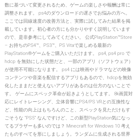
数に基づいて変更されるため、ゲームの楽しさや報酬は常に
調整されます。 ps4のダウンロードの遅さでお悩みの方へ。
ここでは回線速度の改善方法と、実際に試してみた結果を掲
載しています。初心者の方にも分かりやすく説明しています
ので、是非参考にしてみてください。 公式PlayStation™Store
– お持ちのPS4™、PS3™、PS Vitaで楽しめる最新の
PlayStation®ゲームをご購入いただけます。 ps4, ps4 pro で
hdcp を無効にした状態だと、一部のアプリ（ソフトウェア）
が使用不可能になります。 ps4 には映画やドラマなどの映像
コンテンツや音楽を配信するアプリもあるので、hdcpを無効
化したままだと使えないアプリがあるのは仕方のないことで
す。 ゲームにスペック革命が起きようとしてます。 8k画質対
応にレイトレーシング、立体音響にPS4/PS VRとの互換性な
ど、性能の向上はもちろんのこと、スペックを見ただけもす
ごそうな “PS5" なんですけど、この新型PlayStation気になっ
てるブラザーも多いのでは？ Minecraft for Windows 10 考え
たものすべてを形にしましょう。ランダムに生成される世界