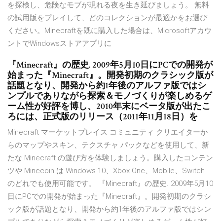
を探検し、危険なモブが現れる夜を生き延びましょう。 無料
の試用版をプレイして、どのコレクションが最適かをお選び
ください。Minecraftを既に購入した場合は、Microsoftアカウ
ントでWindowsストアアプリに
『Minecraft』の歴史. 2009年5月10日にPCでの開発が
始まった『Minecraft』。開発初期のクラシック版が
話題となり、開発から約1年後のアルファ版ではシ
ンプルでありながら探索＆モノづくりが楽しめるゲ
ーム性が好評を博し、2010年末にベータ版が出たこ
ろには、正式版のリリース（2011年11月18日）を
Minecraft マーケットプレイス コミュニティ クリエイターか
らのマップやスキン、テクスチャ パックなどを使用して、新
たな Minecraft の遊び方を体験しましょう。購入したコンテン
ツや Minecoin は Windows 10、Xbox One、Mobile、Switch
のどれでも使用可能です。 『Minecraft』の歴史. 2009年5月10
日にPCでの開発が始まった『Minecraft』。開発初期のクラシ
ック版が話題となり、開発から約1年後のアルファ版ではシン