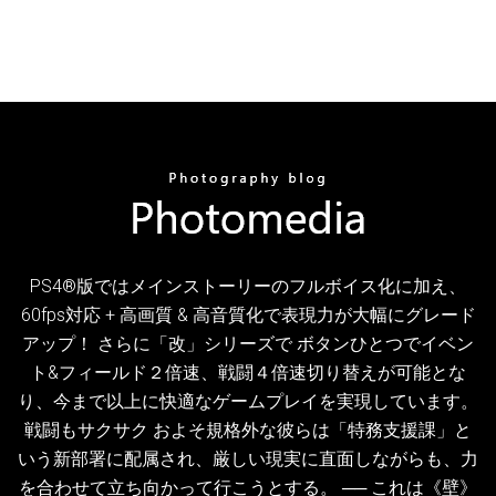
PS4®版ではメインストーリーのフルボイス化に加え、
60fps対応 + 高画質 & 高音質化で表現力が大幅にグレード
アップ！ さらに「改」シリーズで ボタンひとつでイベン
ト&フィールド２倍速、戦闘４倍速切り替えが可能とな
り、今まで以上に快適なゲームプレイを実現しています。
戦闘もサクサク およそ規格外な彼らは「特務支援課」と
いう新部署に配属され、厳しい現実に直面しながらも、力
を合わせて立ち向かって行こうとする。 ── これは《壁》