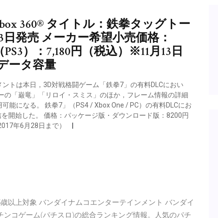
／Xbox 360® タイトル：鉄拳タッグトー
月13日発売 メーカー希望小売価格：
PS3）：7,180円（税込）※11月13日
データ容量
ンメントは本日，3D対戦格闘ゲーム「鉄拳7」の有料DLCにおい
ターの「巌竜」「リロイ・スミス」のほか，フレーム情報の詳細
。 鉄拳7」（PS4 / Xbox One / PC）の有料DLCにお
信を開始した。 価格：パッケージ版・ダウンロード版：8200円
017年6月28日まで）
ERO C：15歳以上対象 バンダイナムコエンターテインメント バンダイ
無料パチンコゲーム(パチスロ)の総合ランキング情報。人気のパチ