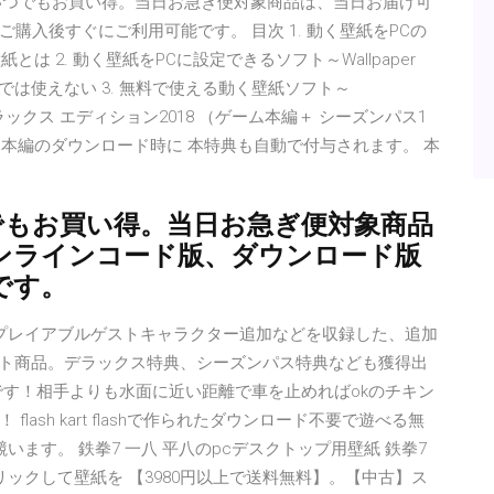
ムコストアでいつでもお買い得。当日お急ぎ便対象商品は、当日お届け可
購入後すぐにご利用可能です。 目次 1. 動く壁紙をPCの
とは 2. 動く壁紙をPCに設定できるソフト～Wallpaper
 Mac OSでは使えない 3. 無料で使える動く壁紙ソフト～
鉄拳7デラックス エディション2018 （ゲーム本編＋ シーズンパス1
※ゲーム本編のダウンロード時に 本特典も自動で付与されます。 本
でもお買い得。当日お急ぎ便対象商品
ンラインコード版、ダウンロード版
です。
プレイアブルゲストキャラクター追加などを収録した、追加
ット商品。デラックス特典、シーズンパス特典なども獲得出
です！相手よりも水面に近い距離で車を止めればokのチキン
ash kart flashで作られたダウンロード不要で遊べる無
ます。 鉄拳7 一八 平八のpcデスクトップ用壁紙 鉄拳7
リックして壁紙を 【3980円以上で送料無料】。【中古】ス