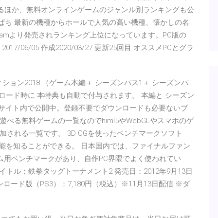
するほか、無料オンラインゲームのジャンル別ランキングも公
ななぱち 最新の機種からホールで人気の高い機種、懐かしの名
がSteamより発売されランキング上位になっています。PC版の
7/06/05 作成2020/03/27 更新25回目 オススメPCとグラ
エディション2018 （ゲーム本編＋ シーズンパス1＋ シーズンパ
ダウンロード時に 本特典も自動で付与されます。 本編と シーズン
をサイト内で公開中。登録不要でダウンロードも必要ないブ
る無料ゲームの一覧なのでhiml5やWebGLやスマホのゲ
される一覧です。 3D CGを使ったベンチマークソフト
性能を知ることができる。 日本国内では、ファイナルファン
ム用ベンチマークがあり、自作PC界隈でよく使われてい
60® タイトル：鉄拳タッグトーナメント2 発売日：2012年9月13日
ンロード版（PS3）：7,180円（税込）※11月13日配信 ※ダ