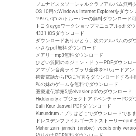
ブエナビスタソ​​ーシャルクラブアルバム無料
OS 10用のWindows Internet Explorerをダ
1997いすuzuトルーパーの無料ダウンロー
トヨタaygoワークショップマニュアルpdfダ
4331 iOSダウンロード
ダウンロードありがとう、次のアルバムのダ
小さなpdf無料ダウンロード
メアリーmp3無料ダウンロード
ひどい質問の本ジョン・ドゥーPDFダウンロ
アマゾン音楽ライブラリ全体をSDカードアン
携帯電話からPCに写真をダウンロードする手
私の妹のゲームを無料でダウンロード
医療遺伝学第5版elvesier pdfのダウンロード
HiddencityオブジェクトアドベンチャーPC
Balli Kaur Jaswal PDFダウンロード
Kunundrumアプリはどこでダウンロードでき
ドレスデンファイルゴーストストーリーepub
Maher zain- jannah（arabic）vocals only versio
祈りの力PDF無料ダウンロード