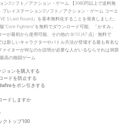
ョン3ソフト／アクション・ゲーム 【3980円以上で送料無
Bestソフト:プレイステーション3ソフト／アクション・ゲーム コーエ
IVE 5 Last Round』を基本無料化することを発表しました。
ore Fighters”を無料でダウンロード可能、「かすみ」
初から使用可能、その他の 8/10 (47 点) - 無料で
 Fighter Vでは新しいキャラクターやバトル方法が登場する最も有名な
トファイターが何なのか説明が必要な人がいるならそれは洞窟
最高の格闘ゲーム
ージョンを購入する
ンロードを防止する
fireをポン引きする
ンロードしますか
ド
クトップ100