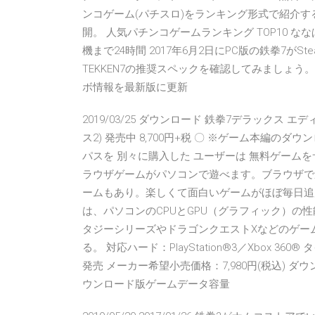
ンコゲーム(パチスロ)をランキング形式で紹介
開。 人気パチンコゲームランキング TOP10 
機まで24時間 2017年6月2日にPC版の鉄拳7
TEKKEN7の推奨スペックを確認してみましょう。 201
ボ情報を最新版に更新
2019/03/25 ダウンロード 鉄拳7デラックス 
ス2) 発売中 8,700円+税 〇 ※ゲーム本編の
パスを 別々に購入した ユーザーは 無料ゲーム
ラウザゲームがパソコンで遊べます。ブラウザで遊べ
ームもあり。楽しくて面白いゲームがほぼ毎日追加
は、パソコンのCPUとGPU（グラフィック）の
タジーシリーズやドラゴンクエストXなどのゲー
る。 対応ハード：PlayStation®3／Xbox 3
発売 メーカー希望小売価格：7,980円(税込) ダウ
ウンロード版ゲームデータ容量