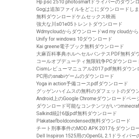
Hp psc 2510 photosmartドライバーのダウ
Gogは追加ファイルをどこにダウンロードし
無料ダウンロードケムセックス映画
強大な川s01e05トレントダウンロード
Wdmycloudからダウンロードwd my clou
Unify for windows 10ダウンロード
Kai greene電子ブック無料ダウンロード
大麻百科事典ホルヘセルバンテスPDF無料ダ
コールオブデューティ無限戦争PCダウンロー
Cismレビューマニュアル2017 pdf無料ダウ
PC用のsnabiゲームのダウンロード
Yoga in action予備コースpdfダウンロード
グッゲンハイムスの無料のダフェットのダウ
Android上のGoogle Chromeダウンロードペー
ダウンロード可能なコンテンツがいつminecraf
Salkind統計6版pdf無料ダウンロード
Plakataefboldcondensed無料ダウンロード
チート刑事事件のMOD APK 2017をダウンロ
Dell Inspiron 1525用のOpenGL 2.1ドラ