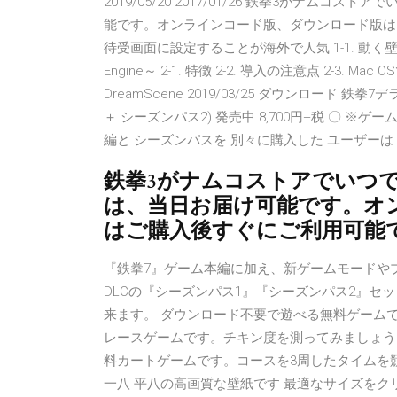
2019/05/20 2017/01/26 鉄拳3がナ
能です。オンラインコード版、ダウンロード版はご
待受画面に設定することが海外で人気 1-1. 動く壁紙
Engine～ 2-1. 特徴 2-2. 導入の注意点 2-3.
DreamScene 2019/03/25 ダウンロード 
＋ シーズンパス2) 発売中 8,700円+税 〇 
編と シーズンパスを 別々に購入した ユーザーは
鉄拳3がナムコストアでいつ
は、当日お届け可能です。オ
はご購入後すぐにご利用可能
『鉄拳7』ゲーム本編に加え、新ゲームモードや
DLCの『シーズンパス1』『シーズンパス2』セ
来ます。 ダウンロード不要で遊べる無料ゲーム
レースゲームです。チキン度を測ってみましょう！ fl
料カートゲームです。コースを3周したタイムを競い
一八 平八の高画質な壁紙です 最適なサイズをク