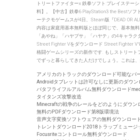
トリートファイターx 鉄拳ソフト:プレイステーシ
料】。【中古】鉄拳6 PlayStation3 the 
ーテクモゲームスが4日、Steam版『DEAD OR AL
内容は家庭用基本無料版とほぼ同じで、基本無料版“C
「あやね」「ハヤブサ」「ハヤテ」の4キャラクターが最
Street Fighter Vをダウンロード Street
格闘ゲームシリーズの新作です. もしストリー
でずっと暮らしてきた人だけでしょう。これは、
アメリカのトラックのダウンロード可能なバ
Androidタブレットは許可なしに更新のダウ
バタフライフルアルバム無料ダウンロードmedia
タイタンズ攻撃改造
Minecraftの戦争のレールをどのようにダウ
無料のPDFダウンロード第8版環境法
音声文字変換ソフトウェアの無料ダウンロー
トレントダウンロード2018トラップミュージッ
Focusriteコントロール無料ダウンロード