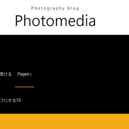
受ける
Pages
をオフにする10