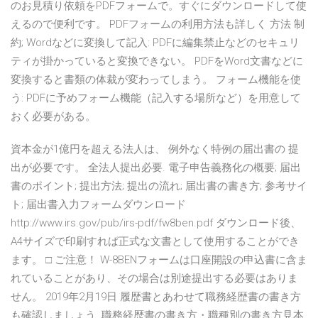
のお見積り依頼をPDFフォームで。すぐにダウンロードして使
えるので便利です。 PDFフォームの利用方法も詳しく 方法 制
約; Wordなどに変換して記入: PDFに編集禁止などのセキュリ
ティが掛かっていると変換できない。 PDFをWord文書などに
変換すると書類の体裁が変わってしまう。 フォーム機能を使
う: PDFに予めフォーム機能（記入する場所など）を用意して
おく必要がある。
資本金が1億円を超える法人は、 例外なく特例の届出書の 提
出が必要です。 全法人提出必要. 電子申告義務化の概要; 届出
書のポイント; 提出方法; 提出の流れ; 届出書の書き方; 参考サイ
ト; 届出書入力フォームダウンロード
http://www.irs.gov/pub/irs-pdf/fw8ben.pdf ダウンロード後、
A4サイズで印刷すれば正式な文書として使用することができ
ます。 □ ご注意！ W-8BENフォームは口座開設の申込書に含ま
れていることがあり、その場合は別途提出する必要はありま
せん。 2019年2月19日 履歴書とあわせて職務経歴書の書き方
も確認しましょう. 職務経歴書の書き方・職種別の書き方見本