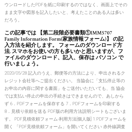
ウンロードしたPDFを紙に印刷するのではなく、画面上でその
まま文字や図形を記入したいと、考えたことのある人は多い
だろう。
この記事では 【第二段階必要書類①IMM5707
Family Information Form(家族情報フォーム)】 の記
入方法を紹介します。 フォームのダウンロード方
法. スマホをお使いの方も多いかと思いますが、フ
ァイルのダウンロード、記入、保存は パソコン で
行いましょう。
2020/05/28 記入のうえ、郵便等の方法により、申出されるク
レジット会社等へご提出ください。 当協会に「支払停止等の
お申出の内容に関する書面」をご送付いただいても、当 協会
では支払い停止の申出の手続きはできませんので、あしから
ず 6．PDFフォームを保存する 7．PDFフォームを印刷する
8．見積り依頼を送る PDF版の利用方法説明シートもございま
す。 PDF見積依頼フォーム-利用方法[個人版] 1.PDFフォームを
開く 「PDF見積依頼フォーム」を開いてください 赤外線調査