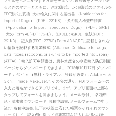
ァイルをPDFに変換する方法をチェック: 履歴書をメールで送
るときのマナーとともに、Word形式、Excel形式のファイルを
PDF形式に変換 犬の輸入に関する届出書 （Notification for
Import of Dogs）（PDF：231KB） · 犬の輸入検査申請書
（Application for Import Inspection of Dogs）（PDF：59KB）
· 犬の Form AB(PDF : 76KB) 、(EXCEL : 42KB)、仮訳(PDF :
391KB) 、記入例(PDF : 277KB) Form AB,AC,REに記載しきれな
い情報を記載する追加様式（Attached Certificate for dogs,
cats, foxes, raccoons, or skunks to be imported into Japan）
(ATTACH) 輸入許可申請書は、農林水産省の水産輸入防疫制度
ページからダウンロードできます。 2018年10月17日 ダウンロ
ード：PDFfiller（無料トライアル、登録が必要）. Adobe Fill &
Sign. 1 Image: MakeUseOf. その名の通り、PDFフォームへの
入力と署名ができるアプリです。まず、アプリ画面の上部を
タップしてフォームを開きましょう。メール添付、 各種申
込・請求書ダウンロード. 各種申請書; メールフォームで申し
込む. 各種申請書. 以下の状況に応じた帳票をそれぞれダウン
ロードして、記入例に従って必要事項を記入し共済へ提出し