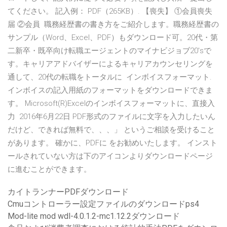
てください。 記入例： PDF（265KB）. 【喪失】 ①会員喪失
届 ②会員 職務経歴書の書き方をご紹介します。職務経歴書の
サンプル（Word、Excel、PDF）もダウンロード可。20代・第
二新卒・既卒向け転職エージェントのマイナビジョブ20'sで
す。キャリアアドバイザーによるキャリアカウンセリングを
通して、20代の転職をトータルに インボイスフォーマット.
インボイスの記入用紙のフォーマットをダウンロードできま
す。 Microsoft(R)Excelのインボイスフォーマットに、直接入
力 2016年6月22日 PDF形式のファイルに文字を入力したいん
だけど、できれば無料で、、、」 というご相談を受けること
があります。 確かに、PDFに をお勧めいたします。 インスト
ールされていない方は下のアイコンよりダウンロードページ
に進むことができます。
カイトランナーPDFダウンロード
Cmuコントローラー設定ファイルのダウンロードps4
Mod-lite mod wdl-4.0.1.2-mc1.12.2ダウンロード