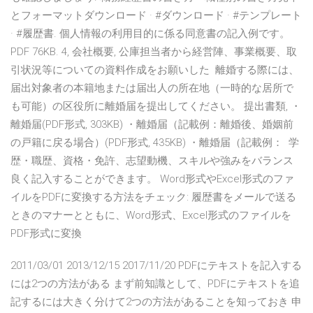
とフォーマットダウンロード · #ダウンロード · #テンプレート
· #履歴書. 個人情報の利用目的に係る同意書の記入例です。
PDF 76KB. 4, 会社概要, 公庫担当者から経営陣、事業概要、取
引状況等についての資料作成をお願いした 離婚する際には、
届出対象者の本籍地または届出人の所在地（一時的な居所で
も可能）の区役所に離婚届を提出してください。 提出書類, ・
離婚届(PDF形式, 303KB) ・離婚届（記載例：離婚後、婚姻前
の戸籍に戻る場合）(PDF形式, 435KB) ・離婚届（記載例： 学
歴・職歴、資格・免許、志望動機、スキルや強みをバランス
良く記入することができます。 Word形式やExcel形式のファ
イルをPDFに変換する方法をチェック: 履歴書をメールで送る
ときのマナーとともに、Word形式、Excel形式のファイルを
PDF形式に変換
2011/03/01 2013/12/15 2017/11/20 PDFにテキストを記入する
には2つの方法がある まず前知識として、PDFにテキストを追
記するには大きく分けて2つの方法があることを知っておき 申