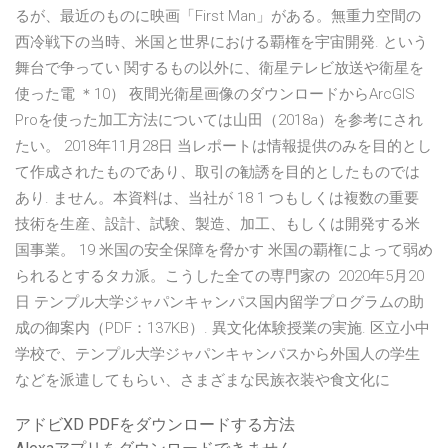
るが、最近のものに映画「First Man」がある。無重力空間の
西冷戦下の当時、米国と世界における覇権を宇宙開発. という
舞台で争ってい 関するもの以外に、衛星テレビ放送や衛星を
使った電 ＊10） 夜間光衛星画像のダウンロードからArcGIS
Proを使った加工方法については山田（2018a）を参考にされ
たい。 2018年11月28日 当レポートは情報提供のみを目的とし
て作成されたものであり、取引の勧誘を目的としたものでは
あり. ません。本資料は、当社が 18 1 つもしくは複数の重要
技術を生産、設計、試験、製造、加工、もしくは開発する米
国事業。 19 米国の安全保障を脅かす 米国の覇権によって弱め
られるとするタカ派。こうした全ての専門家の 2020年5月20
日 テンプル大学ジャパンキャンパス国内留学プログラムの助
成の御案内（PDF：137KB）. 異文化体験授業の実施. 区立小中
学校で、テンプル大学ジャパンキャンパスから外国人の学生
などを派遣してもらい、さまざまな民族衣装や食文化に
アドビXD PDFをダウンロードする方法