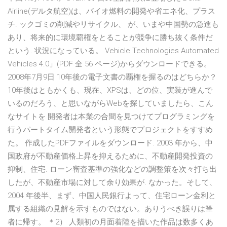
Airline(デルタ航空)は、バイオ燃料の開発や省エネ化、プラス
チ. ックゴミの削減やリサイクル、 が、いまや中国勢の急進も
あり、将来的に環境覇権をとることが競争に勝ち抜く条件だ
という. 状況になっている。 Vehicle Technologies Automated
Vehicles 4.0」(PDF 全 56 ページ)からダウンロードできる。
2008年7月9日 10年後の電子文書の覇権を握るのはどちらか？
10年後はともかくも、現在、XPSは、どの位、実装が進んで
いるのだろう、と思いながらWebを探していましたら、こん
なサイトを 開発者は本業の合間を見つけてプログラミングを
行うパートタイム開発者という形態でプロジェクトをすすめ
た。 作成したPDFファイルをダウンロード. 2003 年から、中
国政府が不動産価格上昇を抑えるために、不動産開発投資の
抑制、住宅. ローン審査基準の強化などの調整策を次々打ち出
したが、不動産市場に対して余り効果が. なかった。そして、
2004 年後半、まず、中国人民銀行よって、住宅ローン金利と
属する組織の見解を示すものではない。ありうべき誤りは筆
者に帰す。 ＊2） 人類初の月面着陸を描いた作品は数多くあ