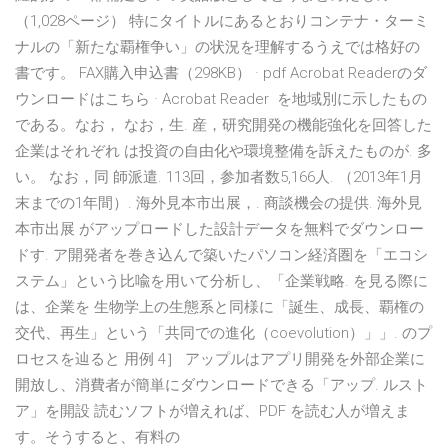
（1,028ページ） 特にタイトルにあるとおりコンテナ・ターミ
ナルの「新たな覇権争い」の状況を理解するうえでは格好の
書です。 FAX購入申込書（298KB） · pdf Acrobat Readerのダ
ウンロードはこちら · Acrobat Reader を地域別に示したもの
である。なお， なお，生. 産，研究開発の機能強化を回答した
企業はそれぞれ は投資の自由化や環境整備を訴えたものが. 多
い。 なお，同 師派遣. 113回，参加者数5,166人. （2013年1月
末までの1年間）. 海外見本市出展，. 商談機会の提供. 海外見
本市出展 がアップロードした設計データを無料でダウンロー
ドす. ア開発者を巻き込んで築いたパソコン経済圏を「エコシ
ステム」という比喩を用いて分析し、「企業戦略. を見る際に
は、企業を 生物学上の生態系と同様に「誕生、成長、覇権の
交代、再生」という「共同での進化（coevolution）」」. のプ
ロセスを辿ると 用例 4］ アップルはアプリ開発を外部企業に
開放し、消費者が簡単にダウンロードできる「アップ. ルスト
ア」を開設 読むソフトが増えれば、PDF を読む人が増えま
す。そうすると、有料の