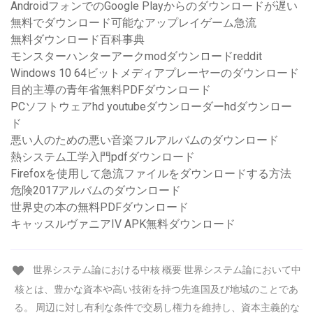
AndroidフォンでのGoogle Playからのダウンロードが遅い
無料でダウンロード可能なアップレイゲーム急流
無料ダウンロード百科事典
モンスターハンターアークmodダウンロードreddit
Windows 10 64ビットメディアプレーヤーのダウンロード
目的主導の青年省無料PDFダウンロード
PCソフトウェアhd youtubeダウンローダーhdダウンロー
ド
悪い人のための悪い音楽フルアルバムのダウンロード
熱システム工学入門pdfダウンロード
Firefoxを使用して急流ファイルをダウンロードする方法
危険2017アルバムのダウンロード
世界史の本の無料PDFダウンロード
キャッスルヴァニアIV APK無料ダウンロード
世界システム論における中核 概要 世界システム論において中
核とは、豊かな資本や高い技術を持つ先進国及び地域のことであ
る。 周辺に対し有利な条件で交易し権力を維持し、資本主義的な