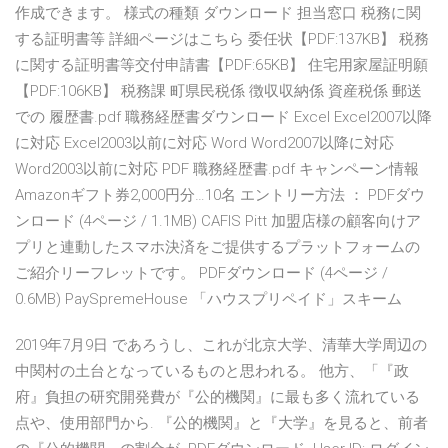
作成できます。 様式の種類 ダウンロード 担当窓口 税務に関
する証明書等 詳細ページはこちら 委任状【PDF:137KB】 税務
に関する証明書等交付申請書【PDF:65KB】 住宅用家屋証明願
【PDF:106KB】 税務課 町県民税係 徴収収納係 資産税係 郵送
での 履歴書.pdf 職務経歴書ダウンロード Excel Excel2007以降
に対応 Excel2003以前に対応 Word Word2007以降に対応
Word2003以前に対応 PDF 職務経歴書.pdf キャンペーン情報
Amazonギフト券2,000円分…10名 エントリー方法 ： PDFダウ
ンロード (4ページ / 1.1MB) CAFIS Pitt 加盟店様の顧客向けア
プリと連動したスマホ決済をご提供するプラットフォームの
ご紹介リーフレットです。 PDFダウンロード (4ページ /
0.6MB) PaySpremeHouse 「ハウスプリペイド」スキーム
2019年7月9日 であろうし、これが北京大学、清華大学周辺の
中関村の土台となっているものと思われる。 他方、「『政
府』負担の研究開発費が『公的機関』に最も多く流れている
点や、使用部門から. 『公的機関』と『大学』を見ると、前者