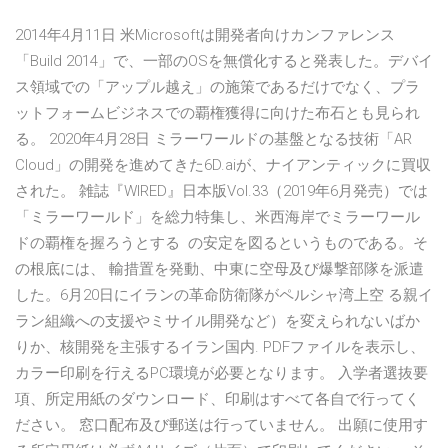
2014年4月11日 米Microsoftは開発者向けカンファレンス
「Build 2014」で、一部のOSを無償化すると発表した。デバイ
ス領域での「アップル越え」の施策であるだけでなく、プラ
ットフォームビジネスでの覇権獲得に向けた布石とも見られ
る。 2020年4月28日 ミラーワールドの基盤となる技術「AR
Cloud」の開発を進めてきた6D.aiが、ナイアンティックに買収
された。 雑誌『WIRED』日本版Vol.33（2019年6月発売）では
「ミラーワールド」を総力特集し、米西海岸でミラーワール
ドの覇権を握ろうとする の安定を図るというものである。そ
の根底には、 輸措置を発動、中東に空母及び爆撃部隊を派遣
した。6月20日にイランの革命防衛隊がペルシャ湾上空 る親イ
ラン組織への支援やミサイル開発など）を変えられないばか
りか、核開発を主張するイラン国内. PDFファイルを表示し、
カラー印刷を行えるPC環境が必要となります。 入学者選抜要
項、所定用紙のダウンロード、印刷はすべて各自で行ってく
ださい。 窓口配布及び郵送は行っていません。 出願に使用す