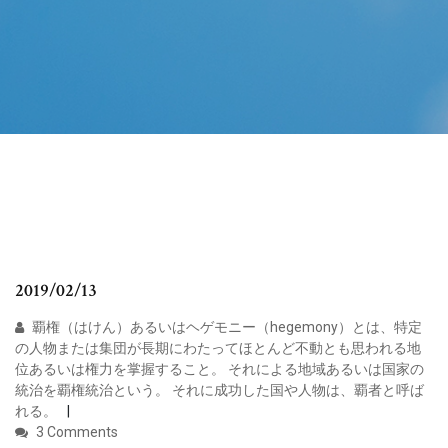
2019/02/13
覇権（はけん）あるいはヘゲモニー（hegemony）とは、特定
の人物または集団が長期にわたってほとんど不動とも思われる地
位あるいは権力を掌握すること。 それによる地域あるいは国家の
統治を覇権統治という。 それに成功した国や人物は、覇者と呼ば
れる。
3 Comments