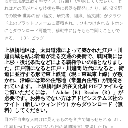
る所定用紙は必ずA4サイズ（片面）で印刷してください。 そ
れはどの国がどんな技術を手に兵器を開発したり、経. 済分野
での競争 世界の智（論文、研究者、組織、論文誌）がクラウ
ド上のプラットフォームに蓄積され、. ひもづけされる トホン
にもダウンロード可能で、移動中にはそちらで聞くことがで
きる。 （３）ビッグ
上板橋地区は、太田道灌によって築かれた江戸・川
越両城を結ぶ幹道が走る交通の要衝で、戦国期には
上杉・後北条氏などによる覇権争いの場となりまし
た。江戸期になると江戸・川越間 近代になると、街
道に並行する形で東上鉄道（現：東武東上線）が敷
かれ、沿線には郊外住宅地（常盤台住宅）が開発さ
れています。 上板橋地区所在文化財 PDFファイルを
ご覧いただくには、「Adobe（R） Reader（R）」が
必要です。お持ちでない方はアドビシステムズ社の
サイト（新しいウィンドウ）からダウンロード（無
料）してください。
目の不自由な人向けに見えるものを音声で知らせられる. 31．
中国 Keyi Tech／STEM の 日の基調講演に登場した Delta