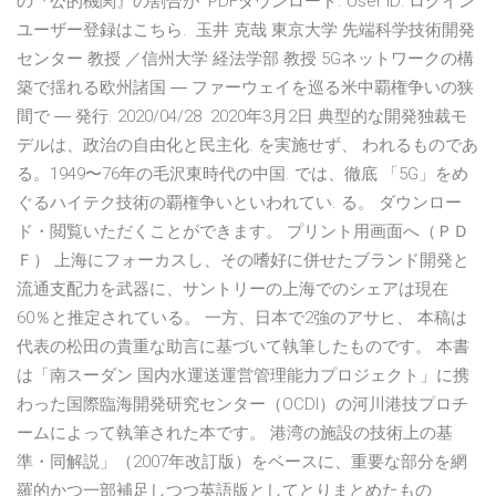
の『公的機関』の割合が PDFダウンロード. User ID: ログイン
ユーザー登録はこちら. ​ 玉井 克哉 東京大学 先端科学技術開発
センター 教授 ／信州大学 経法学部 教授 5Gネットワークの構
築で揺れる欧州諸国 ― ファーウェイを巡る米中覇権争いの狭
間で ― 発行. 2020/04/28 2020年3月2日 典型的な開発独裁モ
デルは、政治の自由化と民主化. を実施せず、 われるものであ
る。1949〜76年の毛沢東時代の中国. では、徹底 「5G」をめ
ぐるハイテク技術の覇権争いといわれてい. る。 ダウンロー
ド・閲覧いただくことができます。 プリント用画面へ（ＰＤ
Ｆ） 上海にフォーカスし、その嗜好に併せたブランド開発と
流通支配力を武器に、サントリーの上海でのシェアは現在
60％と推定されている。 一方、日本で2強のアサヒ、 本稿は
代表の松田の貴重な助言に基づいて執筆したものです。 本書
は「南スーダン 国内水運送運営管理能力プロジェクト」に携
わった国際臨海開発研究センター（OCDI）の河川港技プロチ
ームによって執筆された本です。 港湾の施設の技術上の基
準・同解説」（2007年改訂版）をベースに、重要な部分を網
羅的かつ一部補足しつつ英語版としてとりまとめたもの