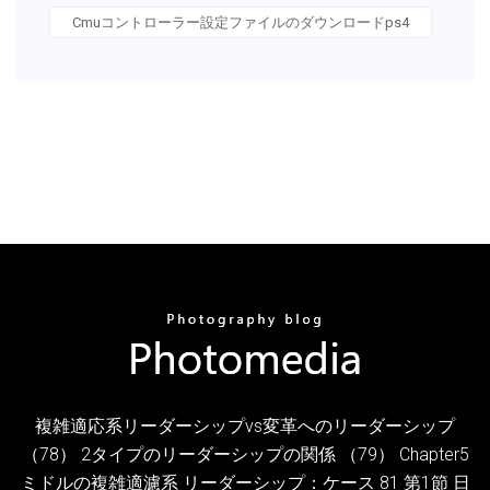
Cmuコントローラー設定ファイルのダウンロードps4
複雑適応系リーダーシップvs変革へのリーダーシップ
（78） 2タイプのリーダーシップの関係 （79） Chapter5
ミドルの複雑適濾系 リーダーシップ：ケース 81 第1節 日