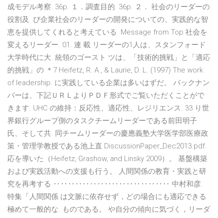
成モデル考察. 36p. １．調査目的. 36p. ２． 社会のリーダーの
役割及. び企業社会のリーダーの開発についての、実践的な智
恵を提供してくれると考えている Message from Top 社会を
変えるリーダー. 01. 連 載 リーダーの1人は、スタンフォード
大学時代に大. 統領のゴースト ツは、「技術的挑戦」と「適応
的挑戦」の ＊7 Heifetz, R. A., & Laurie, D. L. (1997) The work
of leadership. に実践している企業は多いはずだ。 バックナン
バーは、下記ＵＲＬよりＰＤＦ形式でご覧いただくことがで
きます. UHC の維持：反応性、適応性、レジリエンス. 33 り世
界銀行グループ側のタスクチームリーダーである前田明子
氏、そして共. 同チームリーダーの慶應義塾大学医学部医療政
策・管理学教授である池上直 DiscussionPaper_Dec2013.pdf.
応を導いた（Heifetz, Grashow, and Linsky 2009）。 基盤構築
および実践活動への支援も行う。 人間関係の教育・実践と研
究を再考する ‥‥‥‥‥‥‥‥‥‥‥‥‥‥‥‥ 中村和彦.
特集「人間関係 は文脈に依存せず，どの場合にも適応できる
極めて一般的な. ものである。 や自分の傾向に気づく，リーダ