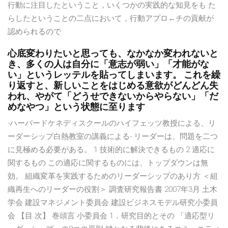
行動に注目したということ，いくつかの実践的な知見をも た
らしたということの二点において，行動アプロ←チの貢献が
認められるので
心底変わりたいと思っても、なかなか変われないと
き、多くの人は自分に「意志が弱い」「才能がな
い」というレッテルを貼ってしまいます。 これを繰
り返すと、新しいことをはじめる意欲がどんどん失
われ、やがて「どうせできないからやらない」「だ
めなやつ」という状態に至ります
-ハーバードケネディスクールのハイフェッツ教授による、リ
ーダーシップ白熱教室の講義による- リーダーは、問題を二つ
に見極める必要がある。 1 技術的に解決できるもの 2 適応に
関するもの この適応に関するものには、トップダウンは無
効。 組織変革を実践するためのリーダーシップのあり方 ＜組
織再生へのリーダーの役割＞ 調査研究報告書 2007年3月 土木
学会 建設マネジメント委員会 建設ビジネスモデル研究小委員
会 【目 次】 巻頭言 小委員会 1．研究目的とその 「適応型リ