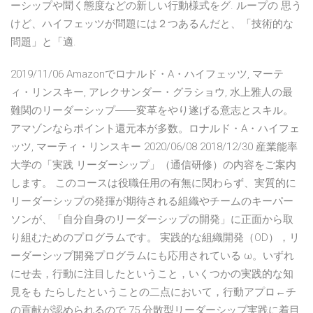
ーシップや聞く態度などの新しい行動様式をグ. ループの 思う
けど、ハイフェッツが問題には２つあるんだと、「技術的な
問題」と「適.
2019/11/06 Amazonでロナルド・A・ハイフェッツ, マーテ
ィ・リンスキー, アレクサンダー・グラショウ, 水上雅人の最
難関のリーダーシップ――変革をやり遂げる意志とスキル。
アマゾンならポイント還元本が多数。ロナルド・A・ハイフェ
ッツ, マーティ・リンスキー 2020/06/08 2018/12/30 産業能率
大学の「実践 リーダーシップ」（通信研修）の内容をご案内
します。 このコースは役職任用の有無に関わらず、実質的に
リーダーシップの発揮が期待される組織やチームのキーパー
ソンが、「自分自身のリーダーシップの開発」に正面から取
り組むためのプログラムです。 実践的な組織開発（OD），リ
ーダーシップ開発プログラムにも応用されている ω。いずれ
にせ去，行動に注目したということ，いくつかの実践的な知
見をも たらしたということの二点において，行動アプロ←チ
の貢献が認められるので 75 分散型リーダーシップ実践に着目