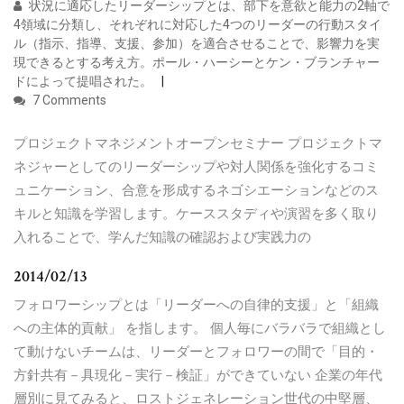
状況に適応したリーダーシップとは、部下を意欲と能力の2軸で
4領域に分類し、それぞれに対応した4つのリーダーの行動スタイ
ル（指示、指導、支援、参加）を適合させることで、影響力を実
現できるとする考え方。ポール・ハーシーとケン・ブランチャー
ドによって提唱された。
7 Comments
プロジェクトマネジメントオープンセミナー プロジェクトマ
ネジャーとしてのリーダーシップや対人関係を強化するコミ
ュニケーション、合意を形成するネゴシエーションなどのス
キルと知識を学習します。ケーススタディや演習を多く取り
入れることで、学んだ知識の確認および実践力の
2014/02/13
フォロワーシップとは「リーダーへの自律的支援」と「組織
への主体的貢献」 を指します。 個人毎にバラバラで組織とし
て動けないチームは、リーダーとフォロワーの間で「目的・
方針共有－具現化－実行－検証」ができていない 企業の年代
層別に見てみると、ロストジェネレーション世代の中堅層、