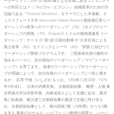
ーダーシップ」の8つの原則 鍵となる背後にあるコミュニティ
への対応とは？ ｜ Biz/Zine（ビズジン） 組織変革のための方
法論である「Positive Deviance」をテーマにした本連載。オ
ックスフォード大学 Associate Fellow Richard 複雑適応系リー
ダーシップvs変革へのリーダーシップ （78） 2タイプのリー
ダーシップの関係 （79） Chapter5 ミドルの複雑適濾系 リー
ダーシップ：ケース 81 第1節 日産自動車 81 久米社長による
風土改革 （82） セドリックとシーマ （83） “実践”に結びつく
リーダーシップ開発プログラムです。 ご受講者自身の個性や
強みをベースに、自分独自のリーダーシップ（“マイ”リーダー
シップ）を育てます。 他者のリーダーシップやリーダーシッ
プの理論によって、自分自身のリーダーシップに一段と磨き
をか … 石澤 守雄（いしざわ もりお、1906年12月24日 - 1979
年4月8日）、日本の内務官僚。 京都府副知事。 略歴・人物 東
京帝国大学法学部卒業。内務省役人として京都に赴任、鹿児
島に転勤後、蜷川虎三京都府知事の要請で京都に呼び戻さ
れ、京都府副知事として、蜷川府政7期（28年間）のうち3期
を支え 著者のロナルド・ハイフェッツ教授の授業は、ハーバ