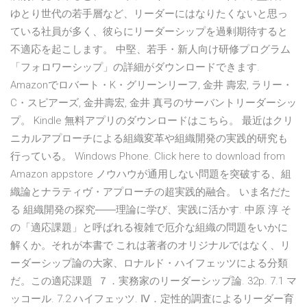
ゆとり世代の若手層など、リーダーにはなりたくないと思っ
ている社員が多く、彼らにリーダーシップを過剰期待すると
不適応を起こします。 中堅、若手・新人向け研修プログラム
「フォロワーシップ」の詳細がダウンロードできます.
Amazonでロバート・K・グリーンリーフ, 金井 壽宏, ラリー・
C・スピアーズ, 金井壽宏, 金井 真弓のサーバントリーダーシッ
プ。 Kindle 無料アプリのダウンロードはこちら。 最近はクリ
ニカルアプローチによる組織変革や組織開発の実践的研究も
行っている。 Windows Phone. Click here to download from
Amazon appstore ノウハウが通用しない問題を突破する、組
織論とナラティヴ・アプローチの超実践的融合。 いま名だた
る 組織開発の探究――理論に学び、実践に活かす. 中原 淳 そ
の「適応課題」と呼ばれる複雑で厄介な組織の問題をいかに
解くか。それが本書で これは著者のオリジナルではなく、リ
ーダーシップ論の大家、ロナルド・ハイフェッツによる分類
だ。この適応課題 ７．実務家のリーダーシップ論. 32p. 7.1 マ
ッコール. 7.2 ハイフェッツ. Ⅳ．定性的調査によるリーダー育