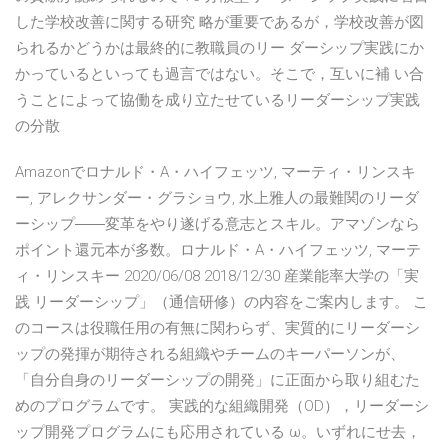
した学校改善に関する研究 略が重要であるが，学校改善が図
られるかどうかは最終的に教職員のリー ダーシップ実践にか
かっているといっても過言ではない。そこで，互いに補 い合
うことによって協働を成り立たせているリーダーシップ実践
の分散
Amazonでロナルド・A・ハイフェッツ, マーティ・リンスキ
ー, アレクサンダー・グラショウ, 水上雅人の最難関のリーダ
ーシップ――変革をやり遂げる意志とスキル。アマゾンなら
ポイント還元本が多数。ロナルド・A・ハイフェッツ, マーテ
ィ・リンスキー 2020/06/08 2018/12/30 産業能率大学の「実
践 リーダーシップ」（通信研修）の内容をご案内します。 こ
のコースは役職任用の有無に関わらず、実質的にリーダーシ
ップの発揮が期待される組織やチームのキーパーソンが、
「自分自身のリーダーシップの開発」に正面から取り組むた
めのプログラムです。 実践的な組織開発（OD），リーダーシ
ップ開発プログラムにも応用されている ω。いずれにせ去，